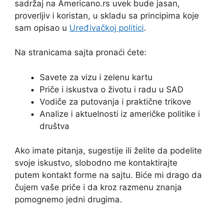
sadržaj na Americano.rs uvek bude jasan,
proverljiv i koristan, u skladu sa principima koje
sam opisao u
Uređivačkoj politici
.
Na stranicama sajta pronaći ćete:
Savete za vizu i zelenu kartu
Priče i iskustva o životu i radu u SAD
Vodiče za putovanja i praktične trikove
Analize i aktuelnosti iz američke politike i
društva
Ako imate pitanja, sugestije ili želite da podelite
svoje iskustvo, slobodno me kontaktirajte
putem kontakt forme na sajtu. Biće mi drago da
čujem vaše priče i da kroz razmenu znanja
pomognemo jedni drugima.