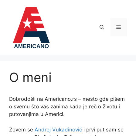
Skip
to
content
Menu
O meni
Dobrodošli na Americano.rs – mesto gde pišem
o svemu što vas zanima kada je reč o životu i
putovanjima u Americi.
Zovem se
Andrej Vukadinović
i prvi put sam se