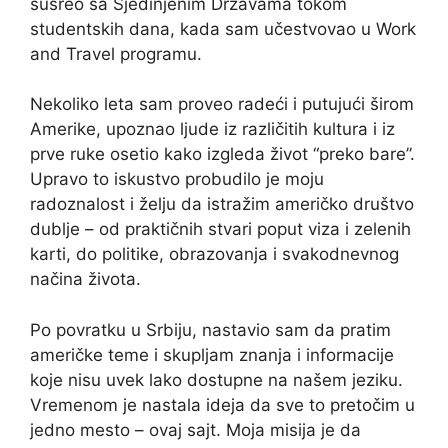
susreo sa Sjedinjenim Državama tokom
studentskih dana, kada sam učestvovao u Work
and Travel programu.
Nekoliko leta sam proveo radeći i putujući širom
Amerike, upoznao ljude iz različitih kultura i iz
prve ruke osetio kako izgleda život “preko bare”.
Upravo to iskustvo probudilo je moju
radoznalost i želju da istražim američko društvo
dublje – od praktičnih stvari poput viza i zelenih
karti, do politike, obrazovanja i svakodnevnog
načina života.
Po povratku u Srbiju, nastavio sam da pratim
američke teme i skupljam znanja i informacije
koje nisu uvek lako dostupne na našem jeziku.
Vremenom je nastala ideja da sve to pretočim u
jedno mesto – ovaj sajt. Moja misija je da