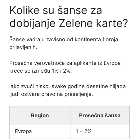
Kolike su šanse za
dobijanje Zelene karte?
Šanse variraju zavisno od kontinenta i broja
prijavljenih.
Prosečna verovatnoća za aplikante iz Evrope
kreće se između 1% i 2%.
Iako zvuči nisko, svake godine desetine hiljada
ljudi ostvare pravo na preseljenje.
Region
Prosečna šansa
Evropa
1 – 2%