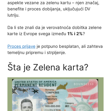
aspekte vezane za zelenu kartu – njen značaj,
benefite i proces dobijanja, uključujući DV
lutriju.
Da li ste znali da je verovatnoća dobitka zelene
karte iz Evrope svega između
1% i 2%
?
Proces prijave
je potpuno besplatan, ali zahteva
temeljnu pripremu i strpljenje.
Šta je Zelena karta?