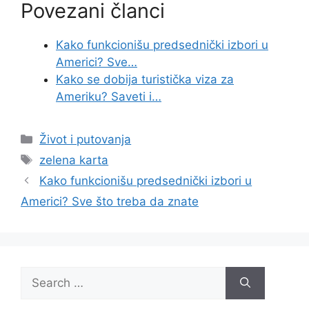
Povezani članci
Kako funkcionišu predsednički izbori u
Americi? Sve…
Kako se dobija turistička viza za
Ameriku? Saveti i…
Categories
Život i putovanja
Tags
zelena karta
Kako funkcionišu predsednički izbori u
Americi? Sve što treba da znate
Search
for: