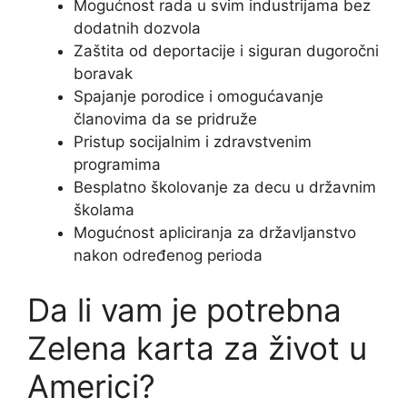
Mogućnost rada u svim industrijama bez
dodatnih dozvola
Zaštita od deportacije i siguran dugoročni
boravak
Spajanje porodice i omogućavanje
članovima da se pridruže
Pristup socijalnim i zdravstvenim
programima
Besplatno školovanje za decu u državnim
školama
Mogućnost apliciranja za državljanstvo
nakon određenog perioda
Da li vam je potrebna
Zelena karta za život u
Americi?