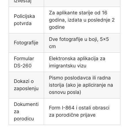
izveštaj
Za aplikante starije od 16
Policijska
godina, izdata u poslednje 2
potvrda
godine
Dve fotografije u boji, 5×5
Fotografije
cm
Formular
Elektronska aplikacija za
DS-260
imigrantsku vizu
Pismo poslodavca ili radna
Dokazi o
istorija (ako je apliciranje na
zaposlenju
osnovu posla)
Dokumenti
Form I-864 i ostali obrasci
za
za porodične prijave
porodicu