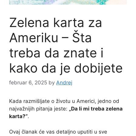
Zelena karta za
Ameriku – Šta
treba da znate i
kako da je dobijete
februar 6, 2025
by
Andrej
Kada razmišljate o životu u Americi, jedno od
najvažnijih pitanja jeste:
„Da li mi treba zelena
karta?“
.
Ovaj članak će vas detaljno uputiti u sve