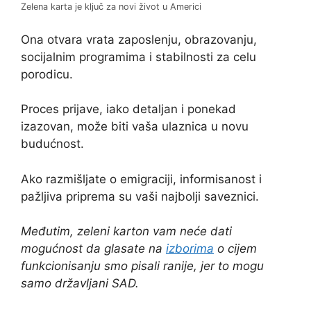
Zelena karta je ključ za novi život u Americi
Ona otvara vrata zaposlenju, obrazovanju,
socijalnim programima i stabilnosti za celu
porodicu.
Proces prijave, iako detaljan i ponekad
izazovan, može biti vaša ulaznica u novu
budućnost.
Ako razmišljate o emigraciji, informisanost i
pažljiva priprema su vaši najbolji saveznici.
Međutim, zeleni karton vam neće dati
mogućnost da glasate na
izborima
o cijem
funkcionisanju smo pisali ranije, jer to mogu
samo državljani SAD.