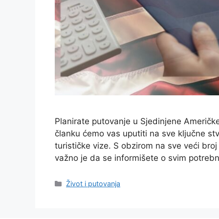
Planirate putovanje u Sjedinjene Američ
članku ćemo vas uputiti na sve ključne st
turističke vize. S obzirom na sve veći broj
važno je da se informišete o svim potre
Categories
Život i putovanja