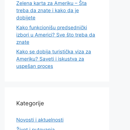
Zelena karta za Ameriku – Šta
treba da znate i kako da je
dobijete
Kako funkcionišu predsednički
izbori u Americi? Sve što treba da
znate
Kako se dobija turistička viza za
Ameriku? Saveti i iskustva za
uspešan proces
Kategorije
Novosti i aktuelnosti
Život i putovanja