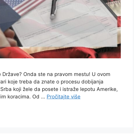
ke Države? Onda ste na pravom mestu! U ovom
vari koje treba da znate o procesu dobijanja
 Srba koji žele da posete i istraže lepotu Amerike,
bnim koracima. Od …
Pročitajte više