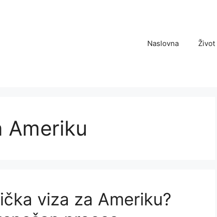
Naslovna
Život
za Ameriku
tička viza za Ameriku?