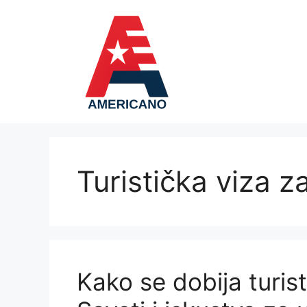
Skip
to
content
Turistička viza 
Kako se dobija turis